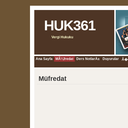
HUK361
Vergi Hukuku
Ana Sayfa
MÃ¼fredat
Ders NotlarÄ±
Duyurular
Ã�d
Müfredat