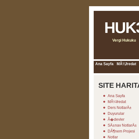
HUK
Vergi Hukuku
Ana Sayfa
MÃ¼fredat
SITE HARIT
Ana Sayfa
MÃ¼fredat
Ders NotlarÄ±
Duyurular
Ã�devler
SÄ±nav NotlarÄ±
DÃ¶nem Projesi
Notlar