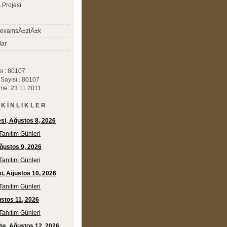
Projesi
evamsÄ±zlÄ±k
lar
sı : 80107
i Sayısı : 80107
me: 23.11.2011
 K İ N L İ K L E R